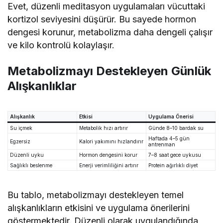
Evet, düzenli meditasyon uygulamaları vücuttaki
kortizol seviyesini düşürür. Bu sayede hormon
dengesi korunur, metabolizma daha dengeli çalışır
ve kilo kontrolü kolaylaşır.
Metabolizmayı Destekleyen Günlük
Alışkanlıklar
Alışkanlık
Etkisi
Uygulama Önerisi
Su içmek
Metabolik hızı artırır
Günde 8–10 bardak su
Haftada 4–5 gün
Egzersiz
Kalori yakımını hızlandırır
antrenman
Düzenli uyku
Hormon dengesini korur
7–8 saat gece uykusu
Sağlıklı beslenme
Enerji verimliliğini artırır
Protein ağırlıklı diyet
Bu tablo, metabolizmayı destekleyen temel
alışkanlıkların etkisini ve uygulama önerilerini
göstermektedir. Düzenli olarak uygulandığında