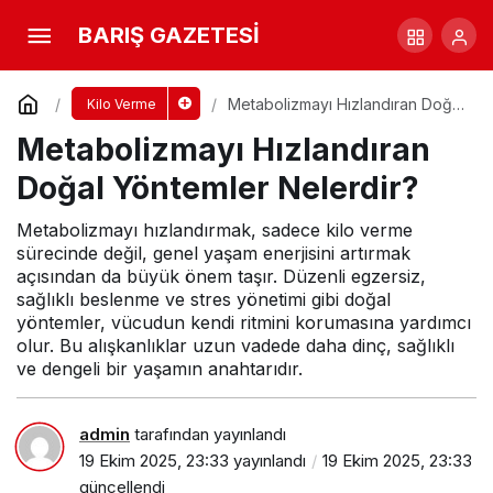
Kilo Vermeye Çalışırken Yapılan 7 Yaygın
BARIŞ GAZETESİ
Hata
Yorum Yap
Paylaş
Metabolizmayı Hızlandıran Doğal
Kilo Verme
Yöntemler Nelerdir?
Metabolizmayı Hızlandıran
Doğal Yöntemler Nelerdir?
Metabolizmayı hızlandırmak, sadece kilo verme
sürecinde değil, genel yaşam enerjisini artırmak
açısından da büyük önem taşır. Düzenli egzersiz,
sağlıklı beslenme ve stres yönetimi gibi doğal
yöntemler, vücudun kendi ritmini korumasına yardımcı
olur. Bu alışkanlıklar uzun vadede daha dinç, sağlıklı
ve dengeli bir yaşamın anahtarıdır.
admin
tarafından yayınlandı
19 Ekim 2025, 23:33
yayınlandı
19 Ekim 2025, 23:33
güncellendi