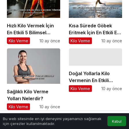
Hızlı Kilo Vermek İçin
Kısa Sürede Göbek
En Etkili 5 Bilimsel
Eritmek İçin En Etkili Ev
Yöntem
Egzersizleri
Kilo Verme
10 ay önce
Kilo Verme
10 ay önce
Doğal Yollarla Kilo
Vermenin En Etkili
Yöntemleri Nelerdir?
Kilo Verme
10 ay önce
Sağlıklı Kilo Verme
Yolları Nelerdir?
Kilo Verme
10 ay önce
Bu web sitesinde en iyi deneyimi yaşamanızı sağlamak
Kabul
Anasayfa
Akış
Hesabım
için çerezler kullanılmaktadır.