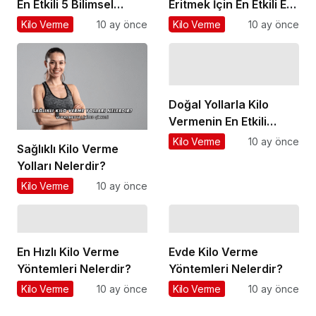
En Etkili 5 Bilimsel
Eritmek İçin En Etkili Ev
Yöntem
Egzersizleri
Kilo Verme
10 ay önce
Kilo Verme
10 ay önce
Doğal Yollarla Kilo
Vermenin En Etkili
Yöntemleri Nelerdir?
Kilo Verme
10 ay önce
Sağlıklı Kilo Verme
Yolları Nelerdir?
Kilo Verme
10 ay önce
En Hızlı Kilo Verme
Evde Kilo Verme
Yöntemleri Nelerdir?
Yöntemleri Nelerdir?
Kilo Verme
10 ay önce
Kilo Verme
10 ay önce