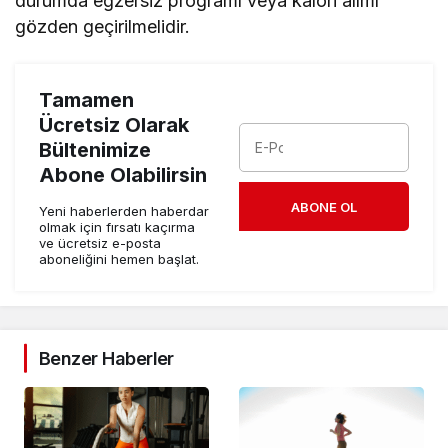
durumda egzersiz programı veya kalori alımı
gözden geçirilmelidir.
Tamamen
Ücretsiz Olarak
Bültenimize
Abone Olabilirsin
ABONE OL
Yeni haberlerden haberdar
olmak için fırsatı kaçırma
ve ücretsiz e-posta
aboneliğini hemen başlat.
Benzer Haberler