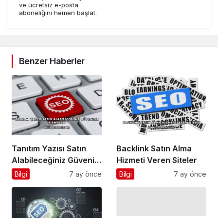
ve ücretsiz e-posta
aboneliğini hemen başlat.
Benzer Haberler
Tanıtım Yazısı Satın
Backlink Satın Alma
Alabileceğiniz Güvenilir
Hizmeti Veren Siteler
Firmalar
Bilgi
7 ay önce
Bilgi
7 ay önce