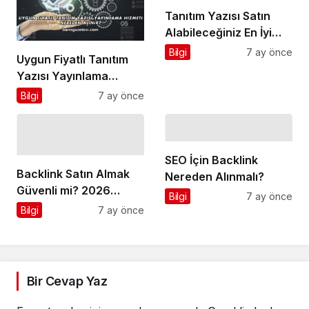
Tanıtım Yazısı Satın
Alabileceğiniz En İyi
Firmalar
Bilgi
7 ay önce
Uygun Fiyatlı Tanıtım
Yazısı Yayınlama
Hizmeti Nereden
Bilgi
7 ay önce
Alınır?
SEO İçin Backlink
Backlink Satın Almak
Nereden Alınmalı?
Güvenli mi? 2026
Bilgi
7 ay önce
Güncel Rehber
Bilgi
7 ay önce
Bir Cevap Yaz