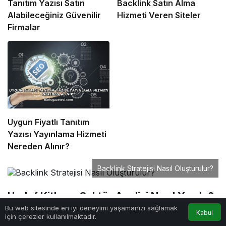
Tanıtım Yazısı Satın
Backlink Satın Alma
Alabileceğiniz Güvenilir
Hizmeti Veren Siteler
Firmalar
Uygun Fiyatlı Tanıtım
Yazısı Yayınlama Hizmeti
Nereden Alınır?
Backlink Stratejisi Nasıl Oluşturulur?
Hedef Kitle ve Sektör Analizi Nasıl Yapılır?
Bu web sitesinde en iyi deneyimi yaşamanızı sağlamak
Kabul
Backlink planlamasında hedef kitlenin arama
Anasayfa
Akış
Hesabım
için çerezler kullanılmaktadır.