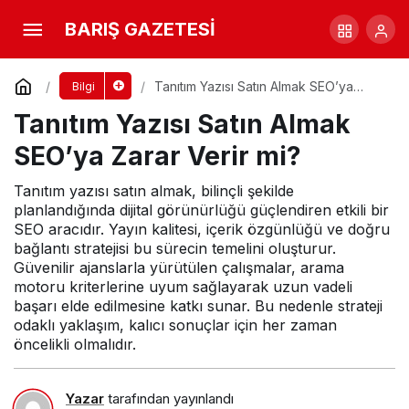
Backlink Stratejisi Nasıl Oluşturulur?
BARIŞ GAZETESİ
Yorum Yap
Paylaş
Tanıtım Yazısı Satın Almak SEO’ya
Bilgi
Zarar Verir mi?
Tanıtım Yazısı Satın Almak
SEO’ya Zarar Verir mi?
Tanıtım yazısı satın almak, bilinçli şekilde
planlandığında dijital görünürlüğü güçlendiren etkili bir
SEO aracıdır. Yayın kalitesi, içerik özgünlüğü ve doğru
bağlantı stratejisi bu sürecin temelini oluşturur.
Güvenilir ajanslarla yürütülen çalışmalar, arama
motoru kriterlerine uyum sağlayarak uzun vadeli
başarı elde edilmesine katkı sunar. Bu nedenle strateji
odaklı yaklaşım, kalıcı sonuçlar için her zaman
öncelikli olmalıdır.
Yazar
tarafından yayınlandı