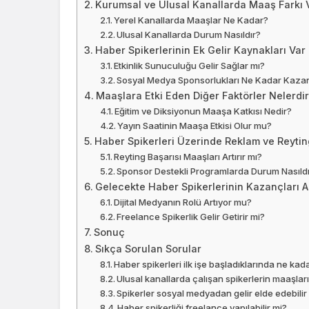
Kurumsal ve Ulusal Kanallarda Maaş Farkı 
Yerel Kanallarda Maaşlar Ne Kadar?
Ulusal Kanallarda Durum Nasıldır?
Haber Spikerlerinin Ek Gelir Kaynakları Var
Etkinlik Sunuculuğu Gelir Sağlar mı?
Sosyal Medya Sponsorlukları Ne Kadar Kazan
Maaşlara Etki Eden Diğer Faktörler Nelerdi
Eğitim ve Diksiyonun Maaşa Katkısı Nedir?
Yayın Saatinin Maaşa Etkisi Olur mu?
Haber Spikerleri Üzerinde Reklam ve Reyting
Reyting Başarısı Maaşları Artırır mı?
Sponsor Destekli Programlarda Durum Nasıld
Gelecekte Haber Spikerlerinin Kazançları A
Dijital Medyanın Rolü Artıyor mu?
Freelance Spikerlik Gelir Getirir mi?
Sonuç
Sıkça Sorulan Sorular
Haber spikerleri ilk işe başladıklarında ne kad
Ulusal kanallarda çalışan spikerlerin maaşlar
Spikerler sosyal medyadan gelir elde edebilir
Haber spikerliği freelance yapılabilir mi?