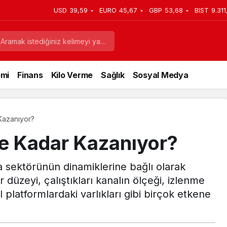
USD
39,59
EURO
45,67
GBP
53,68
BIST
9.311
lir
mi
Finans
Kilo Verme
Sağlık
Sosyal Medya
Kazanıyor?
Ne Kadar Kazanıyor?
a sektörünün dinamiklerine bağlı olarak
r düzeyi, çalıştıkları kanalın ölçeği, izlenme
l platformlardaki varlıkları gibi birçok etkene