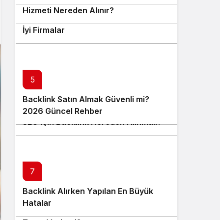
Hizmeti Nereden Alınır?
Tanıtım Yazısı Satın Alabileceğiniz En
İyi Firmalar
5
Backlink Satın Almak Güvenli mi?
6
2026 Güncel Rehber
SEO İçin Backlink Nereden Alınmalı?
7
Backlink Alırken Yapılan En Büyük
8
Hatalar
Tanıtım Yazısı Satın Almak SEO’ya
9