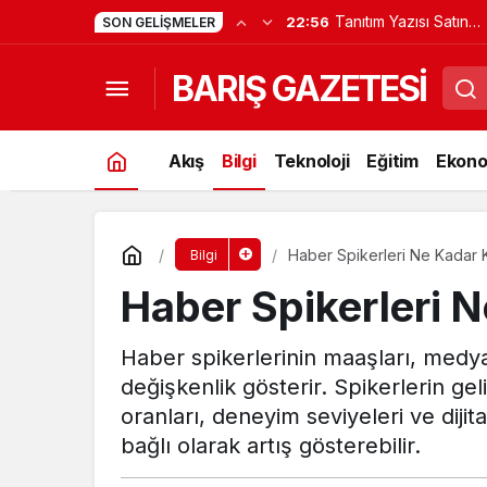
Tanıtım Yazısı Satın
22:56
SON GELIŞMELER
Alabileceğiniz Güveni
BARIŞ GAZETESİ
Firmalar
Akış
Bilgi
Teknoloji
Eğitim
Ekono
Haber Spikerleri Ne Kadar 
Bilgi
Haber Spikerleri 
Haber spikerlerinin maaşları, medy
değişkenlik gösterir. Spikerlerin geli
oranları, deneyim seviyeleri ve dijita
bağlı olarak artış gösterebilir.