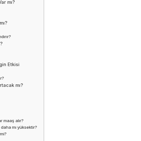
Var mı?
 mı?
dırır?
r?
in Etkisi
ır?
rtacak mı?
ar maaş alır?
ı daha mı yüksektir?
 mi?