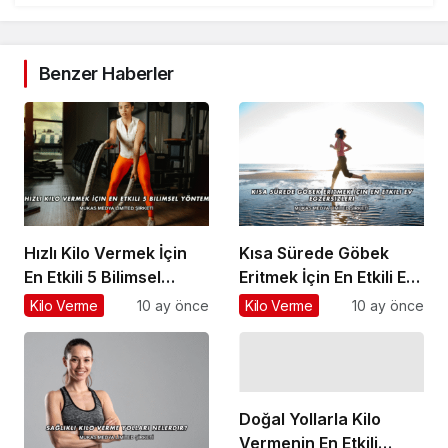
Benzer Haberler
Hızlı Kilo Vermek İçin
Kısa Sürede Göbek
En Etkili 5 Bilimsel
Eritmek İçin En Etkili Ev
Yöntem
Egzersizleri
Kilo Verme
10 ay önce
Kilo Verme
10 ay önce
Doğal Yollarla Kilo
Vermenin En Etkili