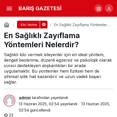
En Sağlıklı Zayıflama Yöntemleri Nelerdir?
BARIŞ GAZETESİ
Yorum Yap
En Sağlıklı Zayıflama Yöntemleri
Kilo Verme
Nelerdir?
En Sağlıklı Zayıflama
Yöntemleri Nelerdir?
Sağlıklı kilo vermek isteyenler için en ideal yöntem,
dengeli beslenme, düzenli egzersiz ve psikolojik olarak
süreci destekleyen alışkanlıkları bir arada
uygulamaktır. Bu yöntemler hem fiziksel hem de
zihinsel iyilik hali kazandırır ve uzun vadeli başarı
sağlar.
admin
tarafından yayınlandı
13 Haziran 2025, 02:54
yayınlandı
13 Haziran 2025,
02:54
güncellendi
23