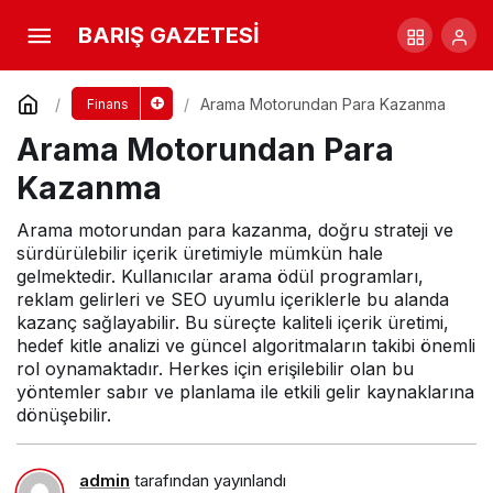
Arama Motorundan Para Kazanma
BARIŞ GAZETESİ
Yorum Yap
Arama Motorundan Para Kazanma
Finans
Arama Motorundan Para
Kazanma
Arama motorundan para kazanma, doğru strateji ve
sürdürülebilir içerik üretimiyle mümkün hale
gelmektedir. Kullanıcılar arama ödül programları,
reklam gelirleri ve SEO uyumlu içeriklerle bu alanda
kazanç sağlayabilir. Bu süreçte kaliteli içerik üretimi,
hedef kitle analizi ve güncel algoritmaların takibi önemli
rol oynamaktadır. Herkes için erişilebilir olan bu
yöntemler sabır ve planlama ile etkili gelir kaynaklarına
dönüşebilir.
admin
tarafından yayınlandı